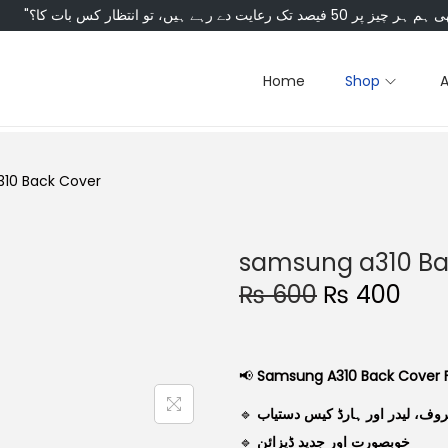
Home
Shop
10 Back Cover
samsung a310 Ba
O
C
₨
600
₨
400
r
u
i
r
g
r
📢
Samsung A310 Back Cover F
i
e
🔹
روف، لیدر اور ہارڈ کیس دستیاب
n
n
🔹
خوبصورت اور جدید ڈیزائن