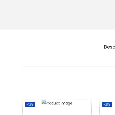
Desc
-13%
-31%