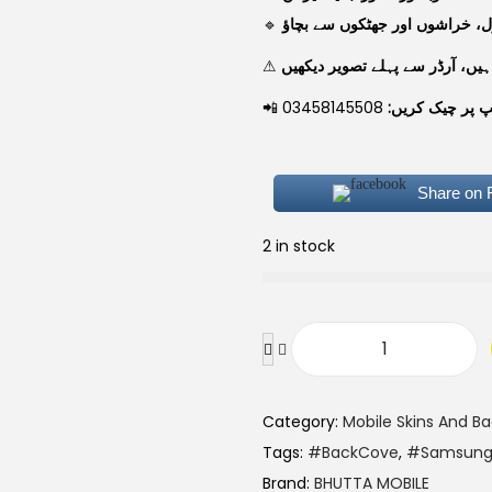
a
t
🔹
، خراشوں اور جھٹکوں سے بچاؤ
l
p
⚠
p
r
r
i
📲
03458145508
یپ پر چیک کریں
i
c
c
e
e
i
Share on
w
s
2 in stock
a
:
s
₨
:
₨
4
s
0
a
6
0
Category:
Mobile Skins And B
m
0
.
Tags:
#BackCove
,
#Samsung
s
0
Brand:
BHUTTA MOBILE
u