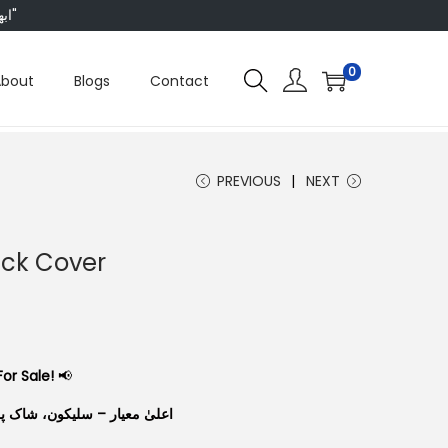
"ابھی ہم ہر چیز پر 50 فیصد تک رعایت دے رہے ہیں، تو انتظار کس بات کا؟"
0
About
Blogs
Contact
PREVIOUS
NEXT
ck Cover
or Sale!
📢
اعلیٰ معیار – سلیکون، شاک پ