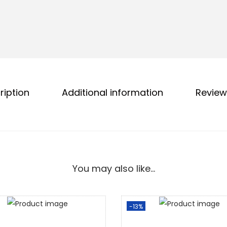
.
n
g
a
3
1
0
ription
Additional information
Review
B
a
c
k
C
You may also like…
o
v
e
-13%
r
q