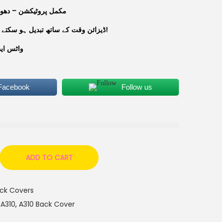
مکمل پروٹیکشن – دھول
ڈیزائن وقت کے ساتھ تبدیل ہو سکتے ہیں، آرڈر سے پہلے تصویر دیکھیں!
واٹس ا:
 Facebook
Follow us
ADD TO CART
ack Covers
A310
,
A310 Back Cover