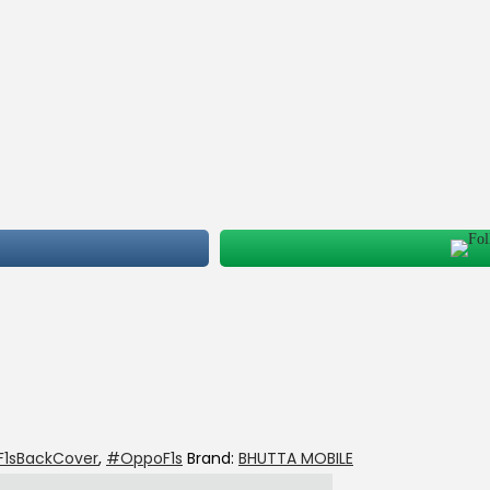
F1sBackCover
,
#OppoF1s
Brand:
BHUTTA MOBILE