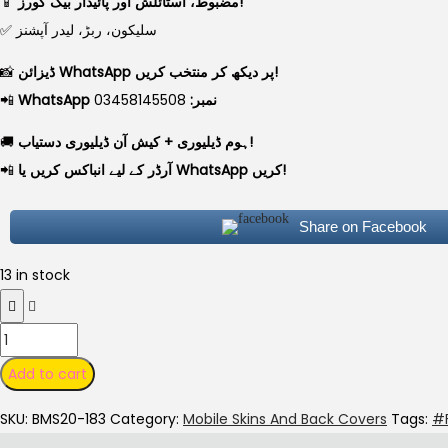
📱
مضبوط، اسٹائلش اور پائیدار بیک کورز!
✅ سلیکون، ربڑ، لیدر آپشنز
📸
ڈیزائن WhatsApp پر دیکھ کر منتخب کریں!
📲
03458145508
WhatsApp نمبر:
🚚
ہوم ڈیلیوری + کیش آن ڈیلیوری دستیاب!
📲
آرڈر کے لیے انباکس کریں یا WhatsApp کریں!
Share on Facebook
13 in stock
Add to cart
SKU:
BMS20-183
Category:
Mobile Skins And Back Covers
Tags:
#