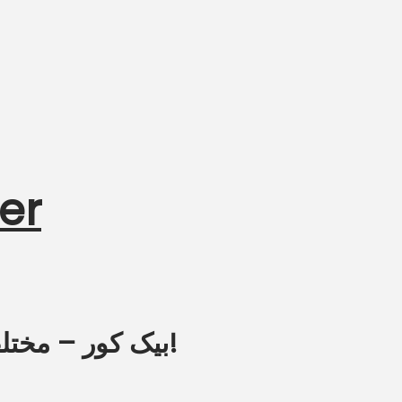
er
Oppo F1s بیک کور – مختلف ڈیزائن میں دستیاب!