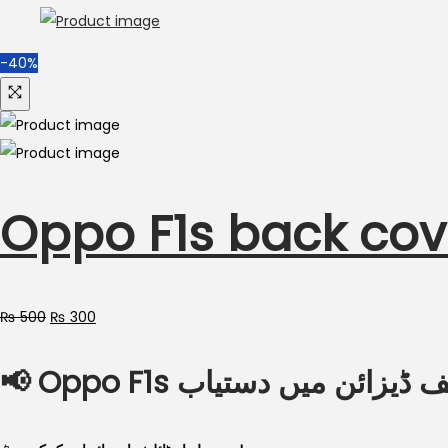
-40%
Oppo F1s back cov
₨
500
₨
300
📢