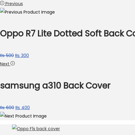
Previous
Oppo R7 Lite Dotted Soft Back C
₨
500
₨
300
Next
samsung a310 Back Cover
₨
600
₨
400