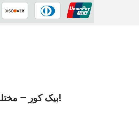
Oppo F1s بیک کور – مختلف ڈیزائن میں دستیاب!