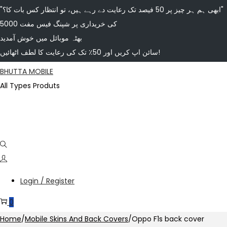
"ابھی ہم ہر چیز پر 50 فیصد تک رعایت دے رہے ہیں، تو انتظار کس بات کا؟"
5000 کی خریداری پر شپنگ فیس مفت
بھٹہ موبائل میں خوش آمدید
سائن اپ کریں اور 50٪ تک کی رعایت کا لطف اٹھائیں!
BHUTTA MOBILE
All Types Produts
Login / Register
0
Home
/
Mobile Skins And Back Covers
/
Oppo F1s back cover