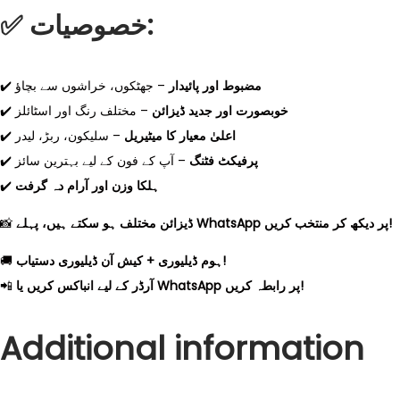
✅
خصوصیات:
✔️
– جھٹکوں، خراشوں سے بچاؤ
مضبوط اور پائیدار
✔️
– مختلف رنگ اور اسٹائلز
خوبصورت اور جدید ڈیزائن
✔️
– سلیکون، ربڑ، لیدر
اعلیٰ معیار کا میٹیریل
✔️
– آپ کے فون کے لیے بہترین سائز
پرفیکٹ فٹنگ
✔️
ہلکا وزن اور آرام دہ گرفت
📸
ڈیزائن مختلف ہو سکتے ہیں، پہلے WhatsApp پر دیکھ کر منتخب کریں!
🚚
ہوم ڈیلیوری + کیش آن ڈیلیوری دستیاب!
📲
آرڈر کے لیے انباکس کریں یا WhatsApp پر رابطہ کریں!
Additional information