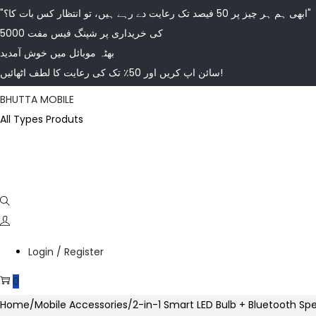
"ابھی ہم ہر چیز پر 50 فیصد تک رعایت دے رہے ہیں، تو انتظار کس بات کا؟"
5000 کی خریداری پر شپنگ فیس مفت
بھٹہ موبائل میں خوش آمدید
سائن اپ کریں اور 50٪ تک کی رعایت کا لطف اٹھائیں!
Skip
Skip
BHUTTA MOBILE
to
to
All Types Produts
navigation
content
Login / Register
0
Home
/
Mobile Accessories
/
2-in-1 Smart LED Bulb + Bluetooth Sp