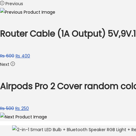
Previous
Router Cable (1A Output) 5V,9V.
Original
Current
₨
600
₨
400
price
price
Next
was:
is:
₨ 600.
₨ 400.
Airpods Pro 2 Cover random col
Original
Current
₨
500
₨
250
price
price
was:
is:
₨ 500.
₨ 250.