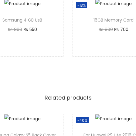
-13%
Samsung 4 GB UsB
16GB Memory Card
₨
800
₨
550
₨
800
₨
700
Add to cart
Add to cart
Related products
-40%
ung Galaxy S5 Back Cover
For Huawei P9 Lite 2016 