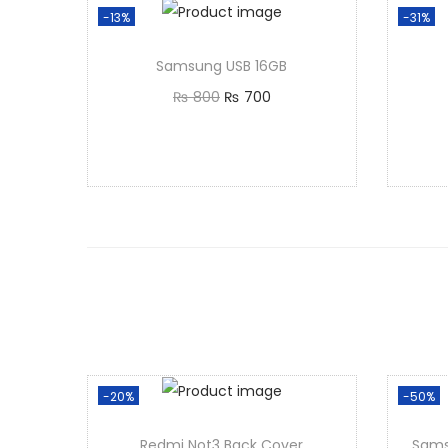
-13%
-31%
Samsung USB 16GB
₨
800
₨
700
Add to cart
-20%
-50%
Redmi Not3 Back Cover
Sams