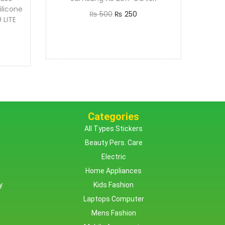
ilicone
₨
500
₨
250
 LITE
Add to cart
Categories
All Types Stickers
Beauty Pers. Care
Electric
Home Appliances
y
Kids Fashion
Laptops Computer
Mens Fashion