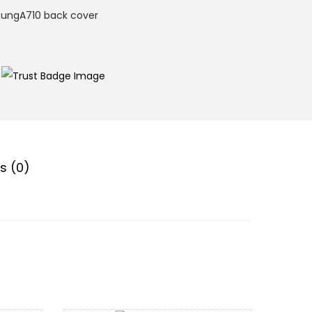
ngA710 back cover
s (0)