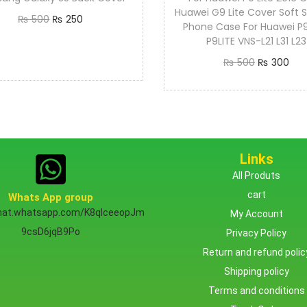
Huawei G9 Lite Cover Soft S
₨
500
₨
250
Phone Case For Huawei P9
Add to cart
P9LITE VNS-L21 L31 L23
₨
500
₨
300
Add to cart
Links
All Produts
cart
Whats App group
chat.whatsapp.com/K8qlceeopJm
My Account
9csD6jqB9Po
Privacy Policy
Return and refund polic
Shipping policy
Terms and conditions