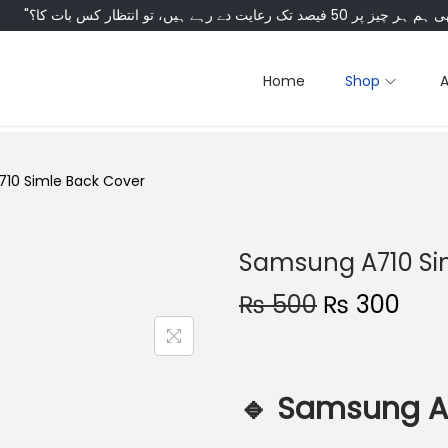
Home
Shop
10 Simle Back Cover
Samsung A710 Si
₨
500
₨
300
🔹
Samsung A7