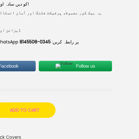
اپنے Samsung A710 کو دیں سادہ اور جدید اسٹائل!
یہ بیک کور مضبوط، پرفیکٹ فٹنگ اور آسان انسٹالی
ڈیزائن اور
0345-8145508
📲 تازہ ترین ڈیزائن دیکھنے کے لیے WhatsApp پر رابطہ کریں:
 Facebook
Follow us
ADD TO CART
ack Covers