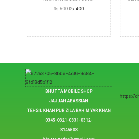
₨
500
₨
400
Add to cart
BHUTTA MOBILE SHOP
https://
JAJJAH ABASSIAN
TEHSIL KHAN PUR ZILA RAHIM YAR KHAN
0345-0321-0331-0312-
8145508