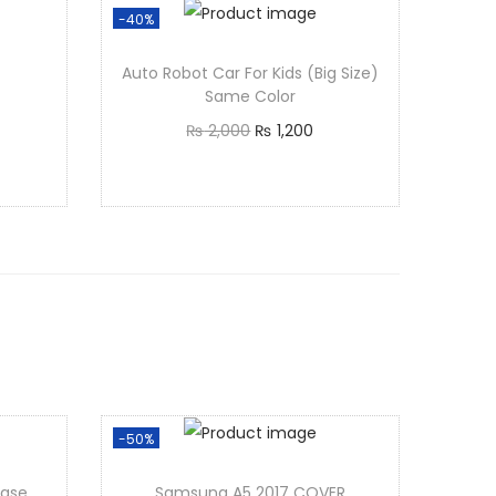
-40%
Auto Robot Car For Kids (Big Size)
Same Color
₨
2,000
₨
1,200
Add to cart
-50%
Case
Samsung A5 2017 COVER