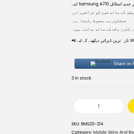
شن کے ساتھ فون کو خراشوں اور
جھٹکوں سے محفوظ رکھتا ہے۔
 کلرز وقت کے ساتھ بدلتے ہیں۔
Share on
3 in stock
SKU:
BMS20-214
Category:
Mobile Skins And B