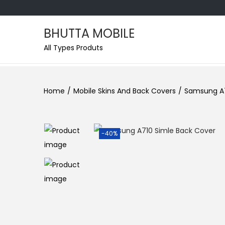
BHUTTA MOBILE
All Types Produts
Home
/
Mobile Skins And Back Covers
/
Samsung A7
-40%