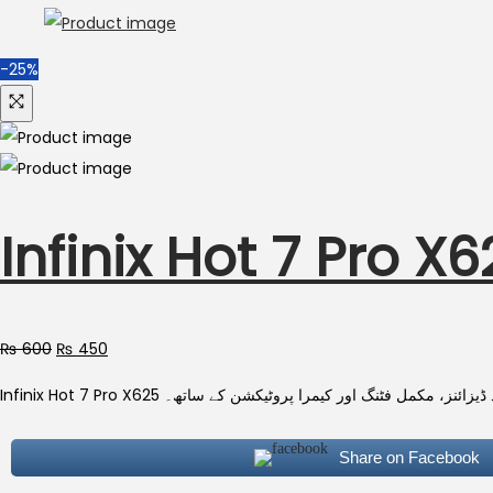
-25%
Infinix Hot 7 Pro 
Original
Current
₨
600
₨
450
price
price
Infinix Hot 7 Pro X625  فٹنگ اور کیمرا پروٹیکشن کے ساتھ۔
was:
is:
₨ 600.
₨ 450.
Share on Facebook