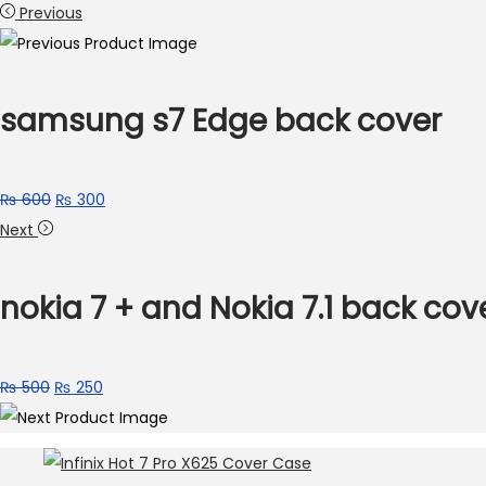
Previous
samsung s7 Edge back cover
Original
Current
₨
600
₨
300
price
price
Next
was:
is:
₨ 600.
₨ 300.
nokia 7 + and Nokia 7.1 back cov
Original
Current
₨
500
₨
250
price
price
was:
is:
₨ 500.
₨ 250.