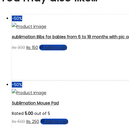
-50%
sublimation Bibs for babies from 6 to 18 months with pic 
Original
Current
₨
300
₨
150
Add to cart
price
price
was:
is:
₨ 300.
₨ 150.
-50%
Sublimation Mouse Pad
Rated
5.00
out of 5
Original
Current
₨
500
₨
250
Add to cart