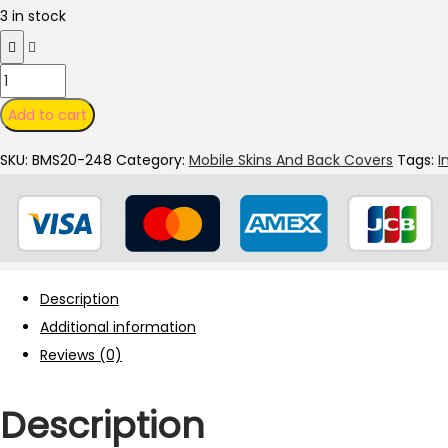
3 in stock
Infinix
Hot
Add to cart
7
SKU:
BMS20-248
Category:
Mobile Skins And Back Covers
Tags:
I
Pro
X625
Cover
Case
quantity
Description
Additional information
Reviews (0)
Description