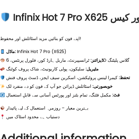
Infinix Hot 7 
اپنے فون کو بنائیں مزید اسٹائلش اور محفوظ!
ماڈل:
Infinix Hot 7 Pro (X625)
ٹرانسپیرنٹ، ماربل ہارڈ کور، فلورل پرنٹس، 6D گلاس پلیٹنگ
ڈیزائنز:
مٹیریل:
سلیکون، پولی کاربونیٹ، شاک پروف کوٹنگ
تحفظ:
کیمرا لینس پروٹیکشن، اسکرین سیف ایجز، ڈسٹ پروف فنش
خوبصورتی:
اسٹائلش ڈیزائن جو آپ کے فون کو دے منفرد لک
فٹ:
مکمل فٹنگ، تمام بٹنز اور پورٹس آسانی سے قابلِ استعمال
بہترین معیار – روزمرہ استعمال کے لیے پائیدار
دستیاب ہے محدود اسٹاک میں
Additional information