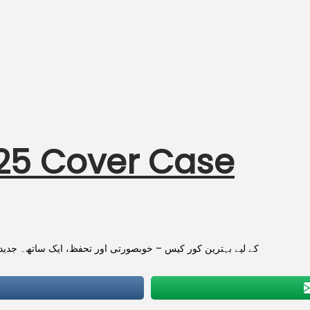
X625 Cover Case
کے لیے بہترین کور کیس – خوبصورتی اور تحفظ، ایک ساتھ۔ جدید ڈیزائنز، مکمل