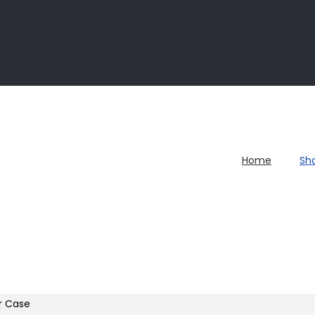
Home
Sh
er Case