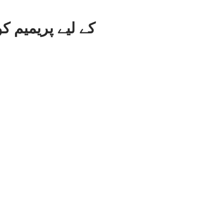
Pro X625 کے لیے پریمیم کور کیس