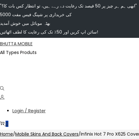
"ابھی ہم ہر چیز پر 50 فیصد تک رعایت دے رہے ہیں، تو انتظار کس بات کا؟"
5000 کی خریداری پر شپنگ فیس مفت
بھٹہ موبائل میں خوش آمدید
سائن اپ کریں اور 50٪ تک کی رعایت کا لطف اٹھائیں!
Skip
Skip
BHUTTA MOBILE
to
to
All Types Produts
navigation
content
Login / Register
0
Home
/
Mobile Skins And Back Covers
/
Infinix Hot 7 Pro X625 Cov