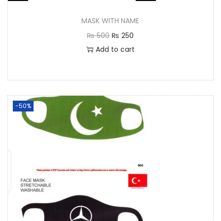
MASK WITH NAME
₨
500
₨
250
Add to cart
-50%