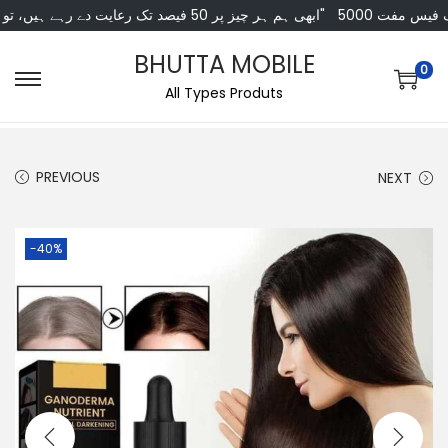
"ابھی ہم ہر چیز پر 50 فیصد تک رعایت دے رہے ہیں، تو انتظار کس بات کا؟"
5000 کی خریداری پر
BHUTTA MOBILE
0
All Types Produts
PREVIOUS
NEXT
-40%