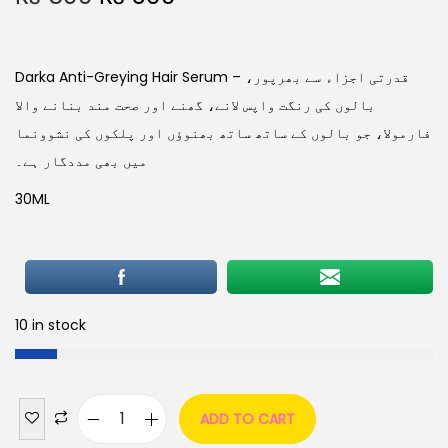
Darka Anti-Greying Hair Serum – قدرتی اجزاء سے بھرپور،
بالوں کی رنگت واپس لانے، گھنے اور صحت مند بنانے والا
فارمولا، جو بالوں کے ساتھ ساتھ بھنوؤں اور پلکوں کی نشوونما
میں بھی مددگار ہے۔
30ML
10 in stock
ADD TO CART