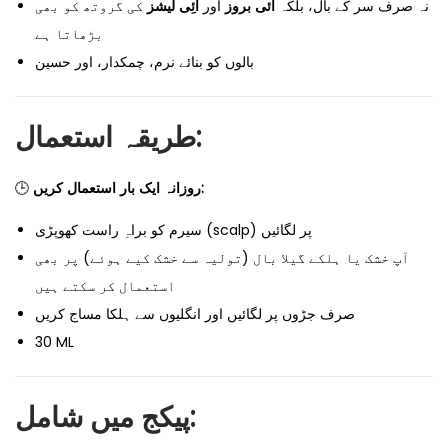
کی گروتھ کو بھی
آئِی لیشز
اور
آئی بروز
نہ صرف سر کے بال، بلکہ
بڑھاتا ہے
بالوں کو بنائے نرم، چمکدار، اور حسین
طریقہ استعمال:
🕒
روزانہ ایک بار استعمال کریں:
سیرم کو براہِ راست کھوپڑی (scalp) پر لگائیں
آپ خشک یا ہلکے گیلا بال (تولیہ سے خشک کیے ہوئے) پر بھی
استعمال کر سکتے ہیں
صرف جڑوں پر لگائیں اور انگلیوں سے ہلکا مساج کریں
30 ML
پیکج میں شامل: