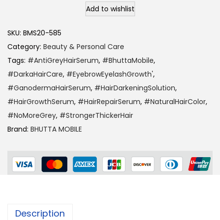
Add to wishlist
SKU:
BMS20-585
Category:
Beauty & Personal Care
Tags:
#AntiGreyHairSerum
,
#BhuttaMobile
,
#DarkaHairCare
,
#EyebrowEyelashGrowth'
,
#GanodermaHairSerum
,
#HairDarkeningSolution
,
#HairGrowthSerum
,
#HairRepairSerum
,
#NaturalHairColor
,
#NoMoreGrey
,
#StrongerThickerHair
Brand:
BHUTTA MOBILE
Description