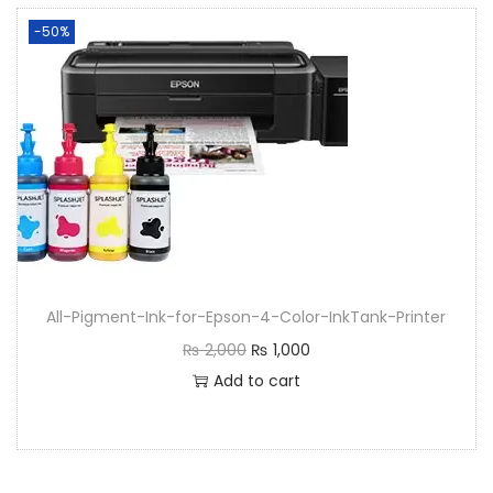
-50%
All-Pigment-Ink-for-Epson-4-Color-InkTank-Printer
₨
2,000
₨
1,000
Add to cart