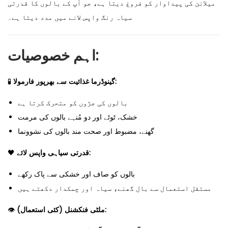
میلانن کی پیداوار کو فروغ دیتا ہے، جو آپ کے بالوں کا قدرتی
سیاہ رنگ واپس لانے میں مدد دیتا ہے۔
اہم خصوصیات:
🧪
گینوڈرما غذائیت سے بھرپور فارمولا:
بالوں کی جڑوں کو متحرک کرتا ہے
خشک، ٹوٹے اور دو مُنہے بالوں کی مرمت
گھنے، مضبوط اور صحت مند بالوں کی نشوونما
🖤
قدرتی سیاہی واپس لائے:
بالوں کو صاف اور خشکی سے پاک رکھے
مستقل استعمال سے بال گھنے، سیاہ اور چمکدار دکھتے ہیں
👁️
ملٹی فنکشنل (کئی استعمال):