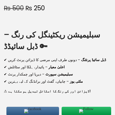
₨
500
₨
250
سبلیمیشن ریکٹینگل کی رنگ –
ڈبل سائیڈڈ
🔑
✔
– دونوں طرف اپنی مرضی کا ڈیزائن پرنٹ کریں
ڈبل سائیڈ پرنٹنگ
✔
– پائیدار، ہلکا اور سٹائلش
اعلیٰ معیار
✔
– دیرپا اور چمکدار پرنٹ
سبلیمیشن سپورٹ
✔
– چابیاں، گفٹ اور برانڈنگ کے لیے بہترین
ملٹی یوز
⚠
ڈیزائن اور کی رنگ کا اسٹائل تبدیل ہو سکتا ہے!