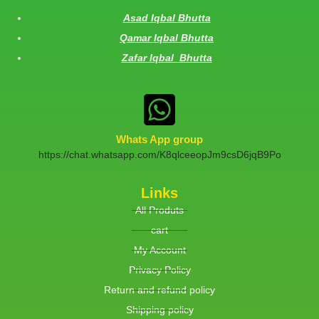
Asad Iqbal Bhutta
Qamar Iqbal Bhutta
Zafar Iqbal Bhutta
Whats App group
https://chat.whatsapp.com/K8qlceeopJm9csD6jqB9Po
Links
All Produts
cart
My Account
Privacy Policy
Return and refund policy
Shipping policy