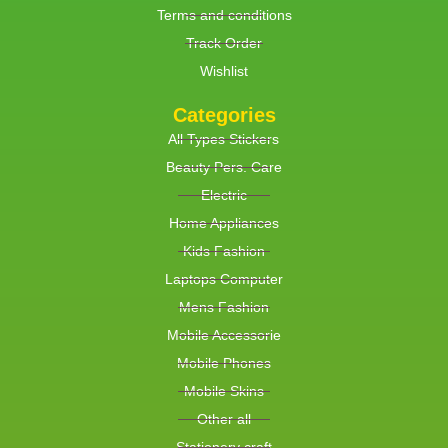
Terms and conditions
Track Order
Wishlist
Categories
All Types Stickers
Beauty Pers. Care
Electric
Home Appliances
Kids Fashion
Laptops Computer
Mens Fashion
Mobile Accessorie
Mobile Phones
Mobile Skins
Other all
Stationery craft