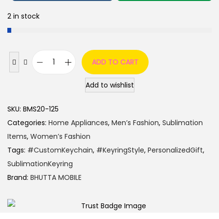
2 in stock
ADD TO CART
Add to wishlist
SKU:
BMS20-125
Categories:
Home Appliances
,
Men’s Fashion
,
Sublimation
Items
,
Women’s Fashion
Tags:
#CustomKeychain
,
#KeyringStyle
,
PersonalizedGift
,
SublimationKeyring
Brand:
BHUTTA MOBILE