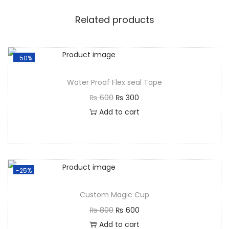
Related products
-50%
Water Proof Flex seal Tape
₨
600
₨
300
Add to cart
-25%
Custom Magic Cup
₨
800
₨
600
Add to cart