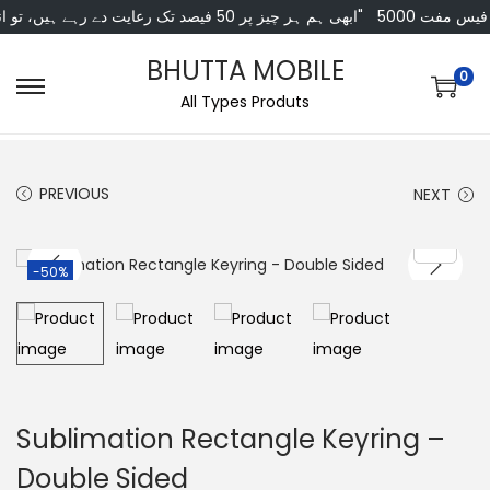
5000 فیس مفت
"ابھی ہم ہر چیز پر 50 فیصد تک رعایت دے رہے ہیں، تو انتظار کس بات کا؟"
BHUTTA MOBILE
0
All Types Produts
PREVIOUS
NEXT
-50%
Sublimation Rectangle Keyring –
Double Sided