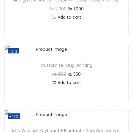
All-Pigment-Ink-for-Epson-4-Color-InkTank-Printer
₨
2,000
₨
1,000
Add to cart
-31%
Customize-Mug-Printing
₨
800
₨
550
Add to cart
-47%
Mini Wireless Keyboard + Bluetooth Dual Connection