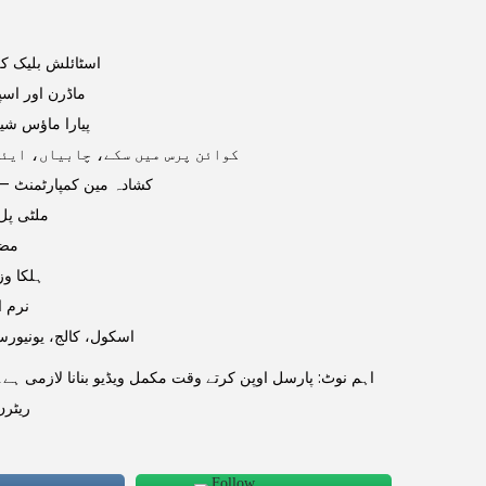
اسٹائلش بلیک کلر
ماڈرن اور اسپ
پیارا ماؤس شیپ
کوائن پرس میں سکے، چابیاں، ایئر پ
کشادہ مین کمپارٹمنٹ — کت
ملٹی پل 
مضب
ہلکا وز
نرم ا
اسکول، کالج، یونیورسٹ
ریٹرن