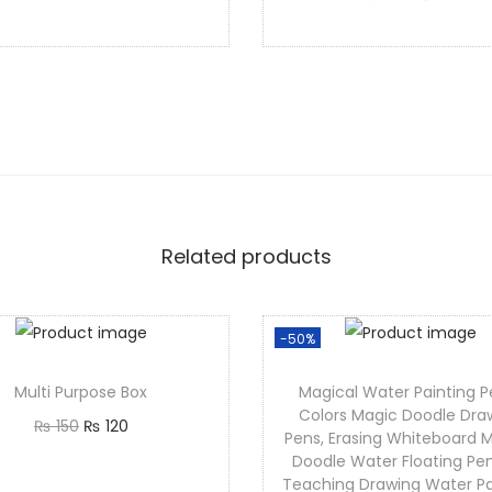
Add to cart
Add to cart
Related products
-50%
Multi Purpose Box
Magical Water Painting P
Colors Magic Doodle Dra
₨
150
₨
120
Pens, Erasing Whiteboard M
Add to cart
Doodle Water Floating Pen
Teaching Drawing Water Pa