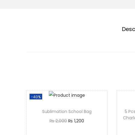
Desc
-40%
Sublimation School Bag
5 Pcs
Charl
₨
2,000
₨
1,200
Add to cart