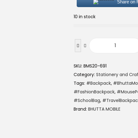
Share on
10 in stock
SKU:
BMS20-691
Category:
Stationery and Cra
Tags:
#Backpack
,
#BhuttaMob
#FashionBackpack
,
#MouseP
#SchoolBag
,
#TravelBackpac
Brand:
BHUTTA MOBILE