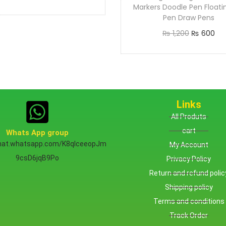
Markers Doodle Pen Floati
Pen Draw Pens
₨
1,200
₨
600
Add to cart
Links
All Produts
cart
Whats App group
chat.whatsapp.com/K8qlceeopJm
My Account
9csD6jqB9Po
Privacy Policy
Return and refund polic
Shipping policy
Terms and conditions
Track Order