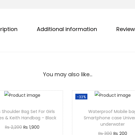
ription
Additional information
Review
You may also like…
-33%
 Shoulder Bag Set For Girls
Waterproof Mobile ba
es & Keith Handbag – Black
Smartphone case Univer
underwater
₨
2,200
₨
1,900
₨
300
₨
200