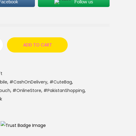
 Facebook
Follow us
ADD TO CART
ft
ile
,
#CashOnDelivery
,
#CuteBag
,
ouch
,
#OnlineStore
,
#PakistanShopping
,
k