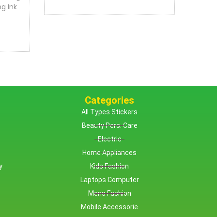
ng Ink
Categories
All Types Stickers
Beauty Pers. Care
Electric
Home Appliances
y
Kids Fashion
Laptops Computer
Mens Fashion
Mobile Accessorie