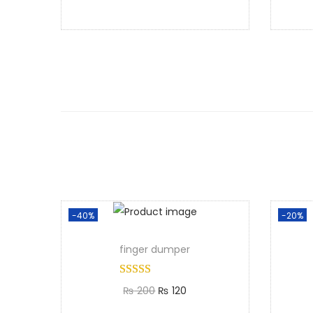
-40%
-20%
finger dumper
₨
200
₨
120
Add to cart