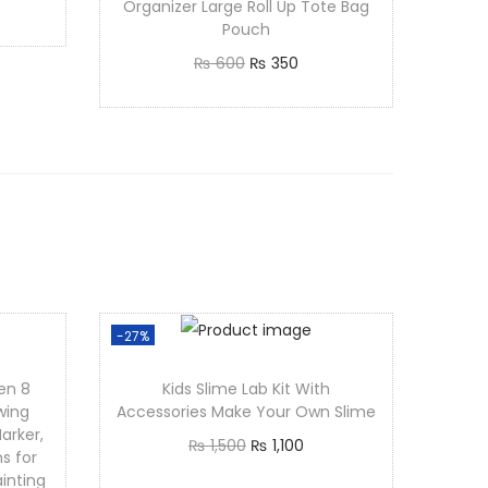
Organizer Large Roll Up Tote Bag
Pouch
₨
600
₨
350
Add to cart
-27%
en 8
Kids Slime Lab Kit With
wing
Accessories Make Your Own Slime
arker,
₨
1,500
₨
1,100
s for
Add to cart
inting