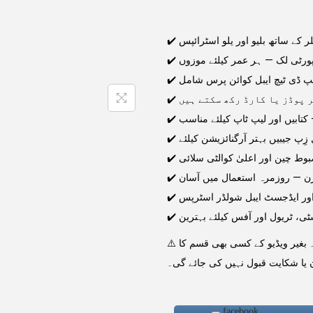
✔️  کے ساتھ بلیو اور یلو اسٹرائپس
✔️ ورٹی لک — ہر عمر کیلئے موزوں
✔️  ڈی ٹیچ ایبل کوائن پرس شامل
✔️ وڈز یا کارڈ رکھ سکتے ہیں
✔️ ابیں اور لیپ ٹاپ کیلئے مناسب
✔️ زِپ جیبیں بہتر آرگنائزیشن کیلئے
✔️ وط چین اور اعلیٰ کوالٹی سلائی
✔️ ن — روزمرہ استعمال میں آسان
✔️ ور ایڈجسٹ ایبل شولڈر اسٹرپس
✔️ ی، ٹریول اور آفس کیلئے بہترین
⚠️ اہم نوٹ: پارسل اوپن کرتے وقت مکمل ویڈیو بنانا لازمی ہے۔ بغیر ویڈیو کے کسی بھی قسم کا
 یا شکایت قبول نہیں کی جائے گی۔