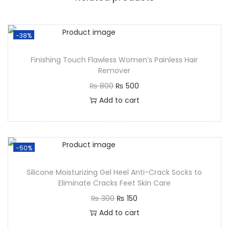
-38%
Finishing Touch Flawless Women’s Painless Hair
Remover
₨
800
₨
500
Add to cart
-50%
Silicone Moisturizing Gel Heel Anti-Crack Socks to
Eliminate Cracks Feet Skin Care
₨
300
₨
150
Add to cart