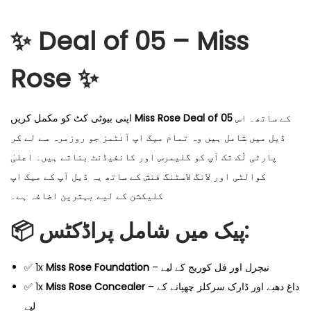
✨ Deal of 05 – Miss
Rose ✨
اپنی بیوٹی کٹ کو مکمل کریں
Miss Rose Deal of 05
کے ساتھ۔ اس
ڈیل میں شامل ہیں وہ تمام میک اپ آئٹمز جو روزمرہ سے لے کر
پارٹی لُک تک آپ کو گلیمرس اور کانفیڈنٹ بناتے ہیں۔ اعلیٰ
کوالٹی اور لانگ لاسٹنگ فنش کے ساتھ یہ ڈیل آپ کے میک اپ
کلیکشن کے لیے بہترین اضافہ ہے۔
📦 پیک میں شامل پراڈکٹس:
✅ 1x
Miss Rose Foundation
– نیچرل اور فل کوریج کے لیے
✅ 1x
Miss Rose Concealer
– داغ دھبے اور ڈارک سرکلز چھپانے کے
لیے