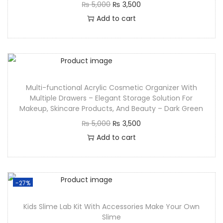
₨
5,000
₨
3,500
Add to cart
Multi-functional Acrylic Cosmetic Organizer With
Multiple Drawers – Elegant Storage Solution For
Makeup, Skincare Products, And Beauty – Dark Green
₨
5,000
₨
3,500
Add to cart
-27%
Kids Slime Lab Kit With Accessories Make Your Own
Slime