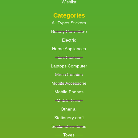
Wishlist
Categories
All Types Stickers
Beauty Pers. Care
Electric
Home Appliances
Kids Fashion
Laptops Computer
Mens Fashion
Mobile Accessorie
Mobile Phones
Mobile Skins
Other all
Stationery craft
Sublimation Items
Toyes