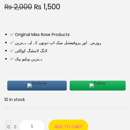
₨
2,000
₨
1,500
✅ Original Miss Rose Products
✅ روزمرہ اور پروفیشنل میک اپ دونوں کے لیے بہترین
✅ لانگ لاسٹنگ کوالٹی
✅ بہترین ویلیو پیک
10 in stock
ADD TO CART