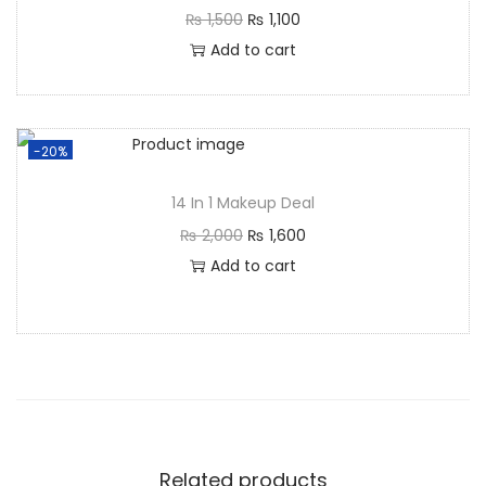
₨
1,500
₨
1,100
Add to cart
-20%
14 In 1 Makeup Deal
₨
2,000
₨
1,600
Add to cart
Related products