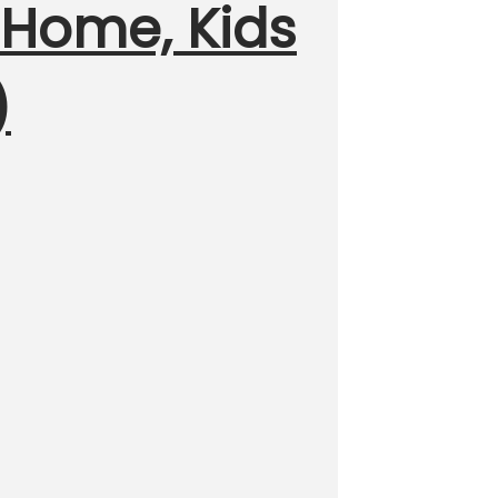
 Home, Kids
)