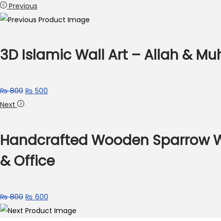
Previous
3D Islamic Wall Art – Allah &
Original
Current
₨
800
₨
500
price
price
Next
was:
is:
₨ 800.
₨ 500.
Handcrafted Wooden Sparrow Wal
& Office
Original
Current
₨
800
₨
600
price
price