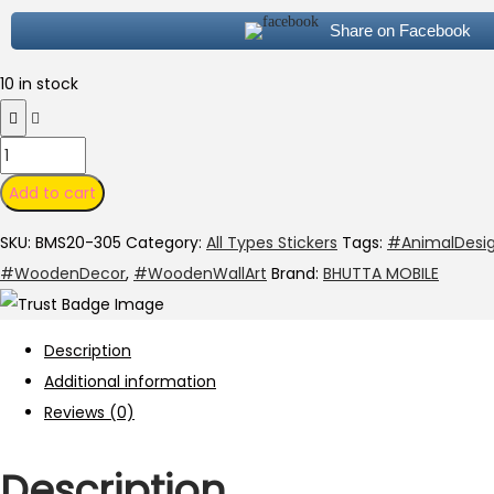
Share on Facebook
10 in stock
Miki
Mouse
Add to cart
Shape
SKU:
BMS20-305
Category:
All Types Stickers
Tags:
#AnimalDesi
Wooden
#WoodenDecor
,
#WoodenWallArt
Brand:
BHUTTA MOBILE
Wall
Art
–
Description
Cute
Additional information
Animal
Reviews (0)
Design
Decorative
Description
Wooden