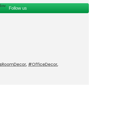
Follow us
dsRoomDecor
,
#OfficeDecor
,