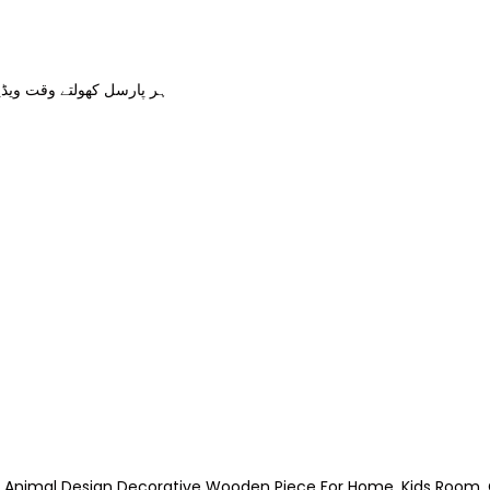
ہر پارسل کھولتے وقت ویڈیو
e Animal Design Decorative Wooden Piece For Home, Kids Room, O