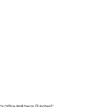
r Office Wall Decor (5 Inches)”