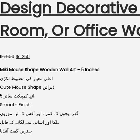
Design Decorative
Room, Or Office Wa
Original
Current
₨
500
₨
250
price
price
Miki Mouse Shape Wooden Wall Art – 5 Inches
was:
is:
اعلیٰ معیار کی مضبوط لکڑی
₨ 500.
₨ 250.
Cute Mouse Shape ڈیزائن
5 انچ کمپیکٹ سائز
Smooth Finish
گھر، بچوں کے کمرے اور آفس کے لیے موزوں
ہلکا اور آسانی سے لگانے کے قابل
بہترین گفٹ آئیڈیا