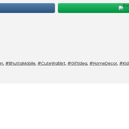
gn
,
#BhuttaMobile
,
#CuteWallArt
,
#GiftIdea
,
#HomeDecor
,
#Ki