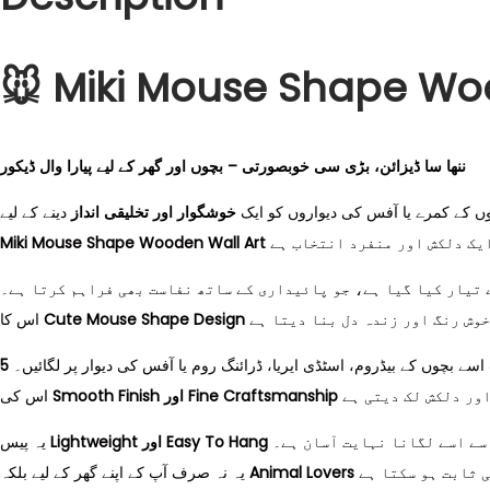
Piece
For
🐭 Miki Mouse Shape Woo
Home,
Kids
Room,
ننھا سا ڈیزائن، بڑی سی خوبصورتی – بچوں اور گھر کے لیے پیارا وال ڈیکور
Or
Office
چوں کے کمرے یا آفس کی دیواروں کو ایک
خوشگوار اور تخلیقی انداز
دینے کے لیے
Wall
Miki Mouse Shape Wooden Wall Art
Decor
تیار کیا گیا ہے، جو پائیداری کے ساتھ نفاست بھی فراہم کرتا ہے۔
(5
اس کا
Cute Mouse Shape Design
Inches)
quantity
سے بچوں کے بیڈروم، اسٹڈی ایریا، ڈرائنگ روم یا آفس کی دیوار پر لگائیں۔
Smooth Finish اور Fine Craftsmanship
اس کی
سے اسے لگانا نہایت آسان ہے۔
Lightweight اور Easy To Hang
یہ پیس
یہ نہ صرف آپ کے اپنے گھر کے لیے بلکہ