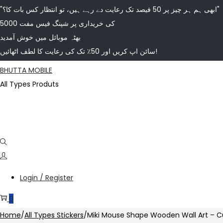
"ابھی ہم ہر چیز پر 50 فیصد تک رعایت دے رہے ہیں، تو انتظار کس بات کا؟"
5000 کی خریداری پر شپنگ فیس مفت
بھٹہ موبائل میں خوش آمدید
سائن اپ کریں اور 50٪ تک کی رعایت کا لطف اٹھائیں!
Skip
Skip
BHUTTA MOBILE
to
to
All Types Produts
navigation
content
Login / Register
0
Home
/
All Types Stickers
/
Miki Mouse Shape Wooden Wall Art – C