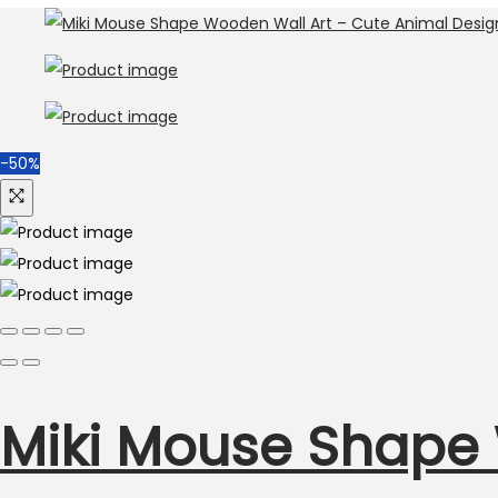
was:
is:
₨ 800.
₨ 600.
-50%
Miki Mouse Shape 