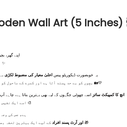
den Wall Art (5 Inches) 
اپنے گھر، ب
ایک دلکش اور منفرد انتخاب ہے ✨
یہ خوبصورت ڈیکوریٹو پیس
اعلیٰ معیار کی مضبوط لکڑی
سے 
بچوں کو بے حد پسند آتا ہے اور کمرے کے ماحول کو خوش رنگ اور زندہ دل بنا دیتا ہے 🏡💛
5 انچ کا کمپیکٹ سائز
اسے چھوٹی جگہوں کے لیے بھی بہترین بناتا ہے، چاہے آپ ا
اسے ایک نفیس اور دلکش لک دیتی ہے 🎨
ہے، جس کی وجہ 
کے لیے ایک بہترین تحفہ بھی ثابت ہو سکتا ہے 🎁
Animal Lovers اور آرٹ پسند افراد