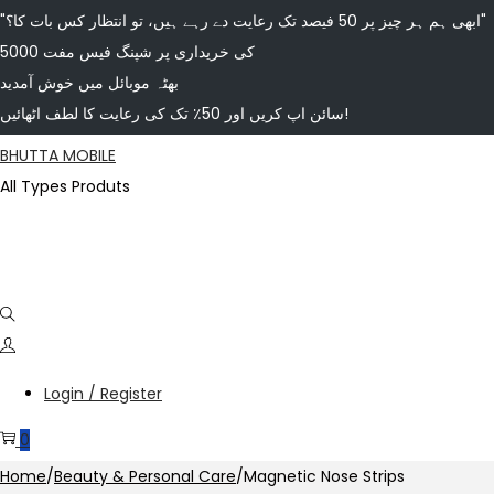
"ابھی ہم ہر چیز پر 50 فیصد تک رعایت دے رہے ہیں، تو انتظار کس بات کا؟"
5000 کی خریداری پر شپنگ فیس مفت
بھٹہ موبائل میں خوش آمدید
سائن اپ کریں اور 50٪ تک کی رعایت کا لطف اٹھائیں!
BHUTTA MOBILE
All Types Produts
Login / Register
0
Home
/
Beauty & Personal Care
/
Magnetic Nose Strips