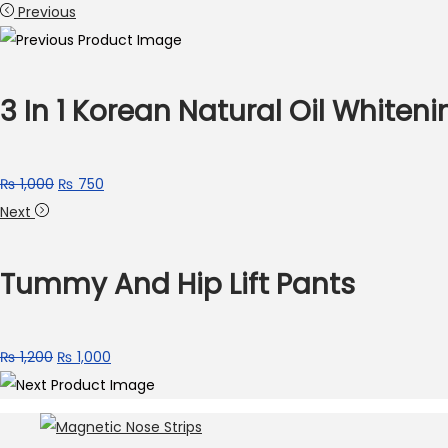
Previous
3 In 1 Korean Natural Oil Whiten
₨
1,000
₨
750
Next
Tummy And Hip Lift Pants
₨
1,200
₨
1,000