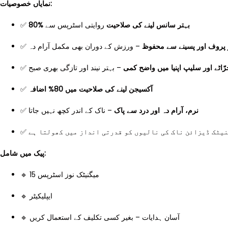
نمایاں خصوصیات:
✅
روایتی اسٹرپس سے
80% بہتر سانس لینے کی صلاحیت
✅
– ورزش کے دوران بھی مکمل آرام دہ
 پروف اور پسینے سے محفوظ
✅
– بہتر نیند اور تازگی بھری صبح
رّاٹے اور سلیپ اپنیا میں واضح کمی
✅
آکسیجن لینے کی صلاحیت میں 80% اضافہ
✅
– ناک کے اندر کچھ نہیں جاتا
نرم، آرام دہ اور درد سے پاک
✅
– ک ڈیزائن ناک کی نالیوں کو قدرتی انداز میں کھولتا ہے
پیک میں شامل:
🔹 15 میگنیٹک نوز اسٹرپس
🔹 ایپلیکیٹر
🔹 آسان ہدایات – بغیر کسی تکلیف کے استعمال کریں