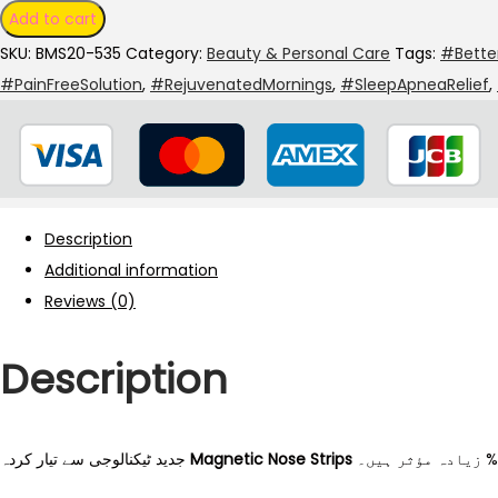
Add to cart
SKU:
BMS20-535
Category:
Beauty & Personal Care
Tags:
#Bette
#PainFreeSolution
,
#RejuvenatedMornings
,
#SleepApneaRelief
,
Description
Additional information
Reviews (0)
Description
جدید ٹیکنالوجی سے تیار کردہ
Magnetic Nose Strips