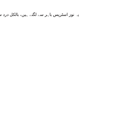
یہ نوز اسٹرپس باہر سے لگتے ہیں، بالکل درد س