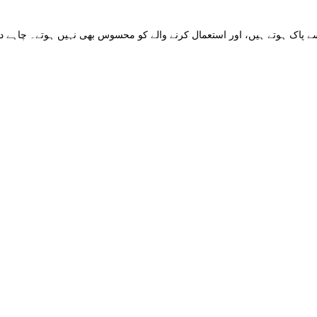
ے پاک ہوتے ہیں، اور استعمال کرنے والے کو محسوس بھی نہیں ہوتے۔ چاہے دن 