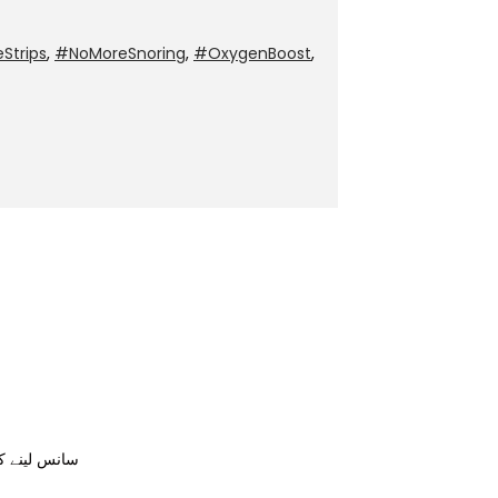
Strips
,
#NoMoreSnoring
,
#OxygenBoost
,
سانس لینے کو بہ