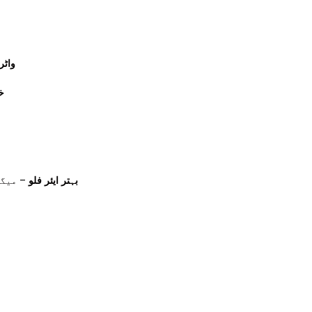
واٹر
خ
بہتر ایئر فلو
میگنیٹ