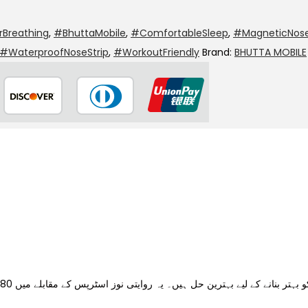
rBreathing
,
#BhuttaMobile
,
#ComfortableSleep
,
#MagneticNose
#WaterproofNoseStrip
,
#WorkoutFriendly
Brand:
BHUTTA MOBILE
تر بنانے کے لیے بہترین حل ہیں۔ یہ روایتی نوز اسٹرپس کے مقابلے میں 80% زیادہ مؤثر ہیں۔