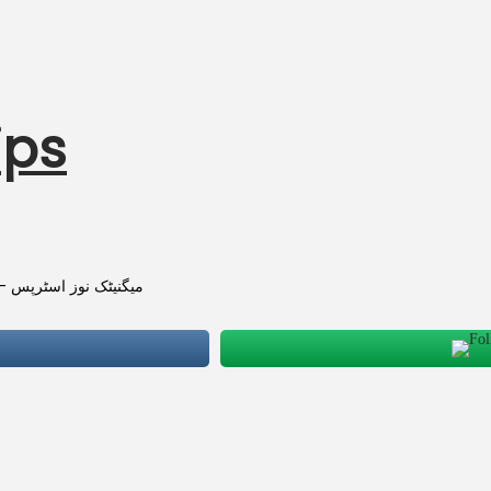
ips
میگنیٹک نوز اسٹرپس – 80% بہتر سانس، کم خرّاٹے، واٹر پروف، درد سے پاک، نیند میں بہتری لا