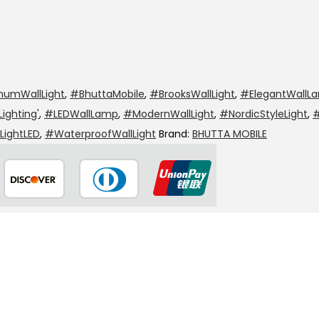
numWallLight
,
#BhuttaMobile
,
#BrooksWallLight
,
#ElegantWallL
ighting'
,
#LEDWallLamp
,
#ModernWallLight
,
#NordicStyleLight
,
#
ightLED
,
#WaterproofWallLight
Brand:
BHUTTA MOBILE