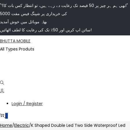
"ابھی ہم ہر چیز پر 50 فیصد تک رعایت دے رہے ہیں، تو انتظار کس بات کا؟"
5000 کی خریداری پر شپنگ فیس مفت
بھٹہ موبائل میں خوش آمدید
سائن اپ کریں اور 50٪ تک کی رعایت کا لطف اٹھائیں!
BHUTTA MOBILE
All Types Produts
Login / Register
0
Home
/
Electric
/
K Shaped Double Led Two Side Waterproof Led