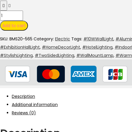
Add to cart
SKU:
BMS20-565
Category:
Electric
Tags:
#10WWallLight
,
#Alumi
#ExhibitionHallLight
,
#HomeDecorLight
,
#HotelLighting
,
#IndoorL
#StylishLighting
,
#TwoSidedLighting
,
#WallMountLamp
,
#WarmL
Description
Additional information
Reviews (0)