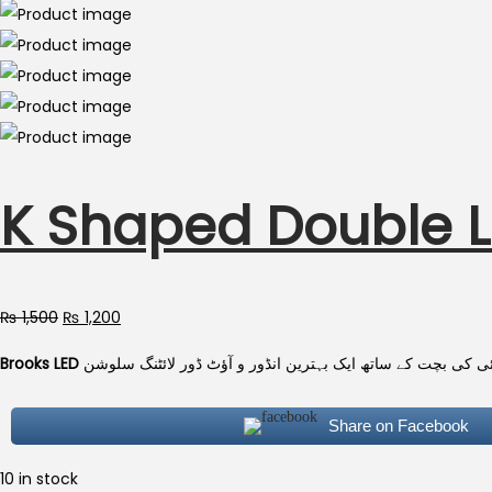
K Shaped Double L
₨
1,500
₨
1,200
Share on Facebook
10 in stock