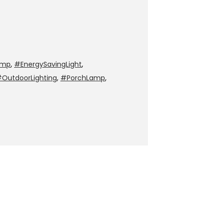
amp
,
#EnergySavingLight
,
OutdoorLighting
,
#PorchLamp
,