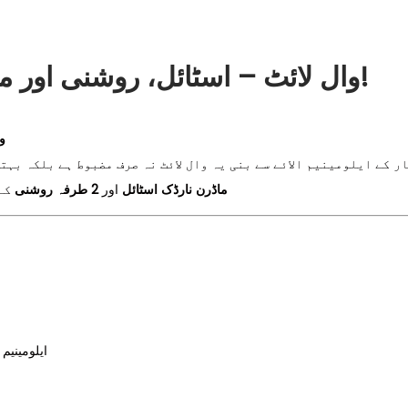
Brooks وال لائٹ – اسٹائل، روشنی اور مضبوطی کا حسین امتزاج!
وا
ار کے ایلومینیم الائے سے بنی یہ وال لائٹ نہ صرف مضبوط ہے بلکہ بہت
ماڈرن نارڈک اسٹائل
اور
2 طرفہ روشنی
کے 
ایلومینیم