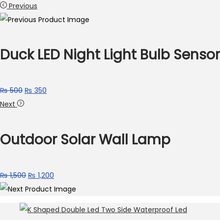
Previous
Duck LED Night Light Bulb Sensor
₨
500
₨
350
Next
Outdoor Solar Wall Lamp
₨
1,500
₨
1,200