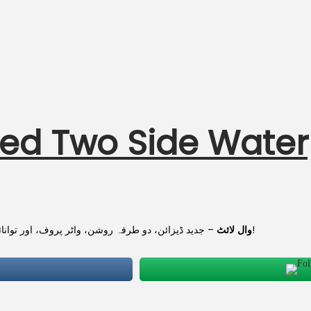
ed Two Side Water
– جدید ڈیزائن، دو طرفہ روشن، واٹر پروف، اور توانائی کی بچت کے ساتھ ایک بہترین انڈور و آؤٹ ڈور لائٹنگ سلوشن!
Brooks LED وال لائٹ