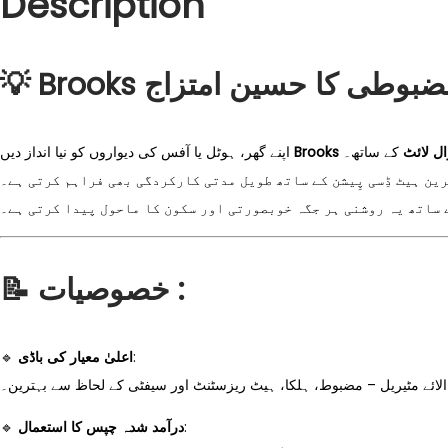
Description
💡
Brooks ل لائٹ
کے ساتھ۔
اپنے گھر، ہوٹل یا آفس کی دیواروں کو نیا انداز دیں
رین ہیٹ ڈِسی پِیشن کے ساتھ طویل مدتی کارکردگی بھی فراہم کرتی ہے۔
ساتھ یہ روشنی ہر جگہ خوبصورتی اور سکون کا ماحول پیدا کرتی ہے۔
📝
خصوصیات :
🔹
اعلیٰ معیار کی باڈی
:
 الائے مٹیریل – مضبوط، ہلکا، ہیٹ ریزسٹنٹ اور سیفٹی کے لحاظ سے بہترین۔
🔹
درآمد شدہ چپس کا استعمال
: