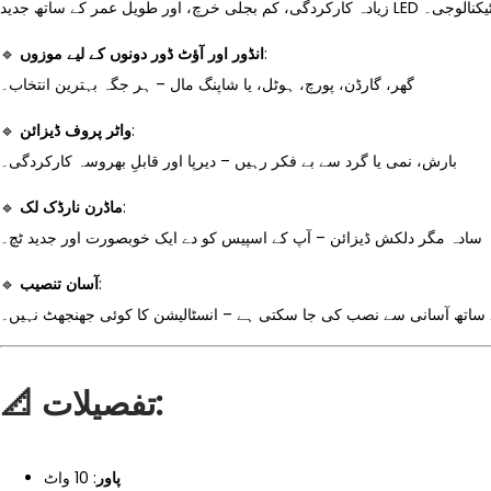
زیادہ کارکردگی، کم بجلی خرچ، اور طویل عمر کے ساتھ جدید LED نالوجی۔
🔹
انڈور اور آؤٹ ڈور دونوں کے لیے موزوں
:
گھر، گارڈن، پورچ، ہوٹل، یا شاپنگ مال – ہر جگہ بہترین انتخاب۔
🔹
واٹر پروف ڈیزائن
:
بارش، نمی یا گرد سے بے فکر رہیں – دیرپا اور قابلِ بھروسہ کارکردگی۔
🔹
ماڈرن نارڈک لک
:
سادہ مگر دلکش ڈیزائن – آپ کے اسپیس کو دے ایک خوبصورت اور جدید ٹچ۔
🔹
آسان تنصیب
:
ے ساتھ آسانی سے نصب کی جا سکتی ہے – انسٹالیشن کا کوئی جھنجھٹ نہیں۔
📐
تفصیلات:
پاور
: 10 واٹ