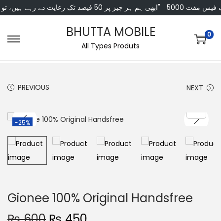
5000  فیس مفت
"ابھی ہم ہر چیز پر 50 فیصد تک رعایت دے رہے ہیں، تو انتظار کس بات کا؟"
BHUTTA MOBILE
0
All Types Produts
PREVIOUS
NEXT
-25%
Gionee 100% Original Handsfree
₨
600
₨
450