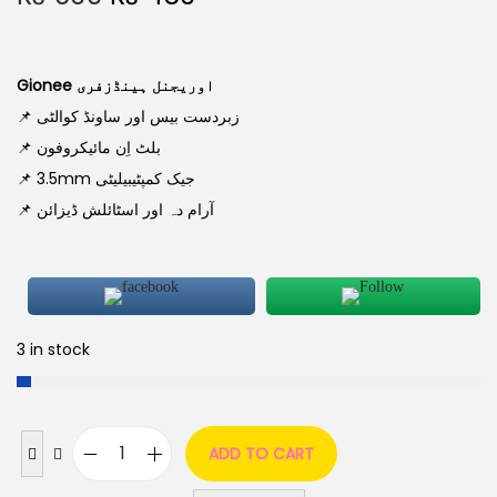
Gionee اوریجنل ہینڈزفری
📌 زبردست بیس اور ساونڈ کوالٹی
📌 بلٹ اِن مائیکروفون
📌 3.5mm جیک کمپٹیبیلیٹی
📌 آرام دہ اور اسٹائلش ڈیزائن
3 in stock
ADD TO CART