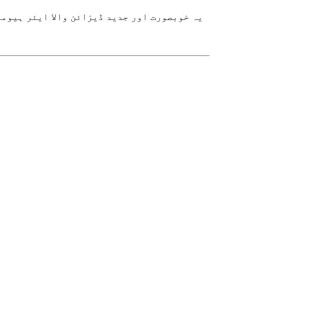
یہ خوبصورت اور جدید ڈیزائن والا ایئر ہیومی