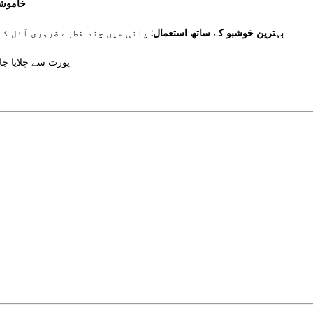
خاموش:
بہترین خوشبو کے ساتھ استعمال:
پانی میں چند قطرے ضروری آئل کے 
پورٹ سے چلایا جا سکت