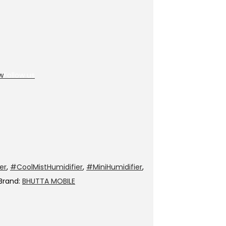
Follow us
er
,
#CoolMistHumidifier
,
#MiniHumidifier
,
Brand:
BHUTTA MOBILE