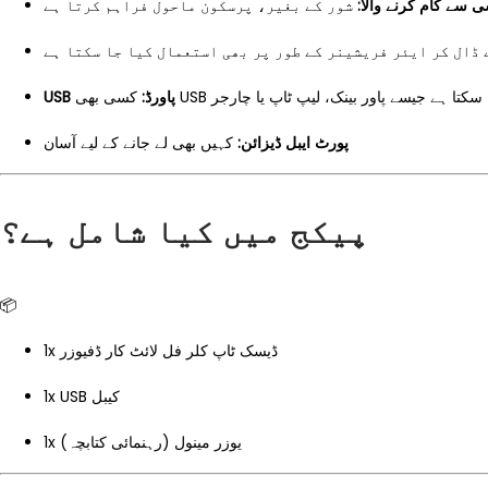
ی سے کام کرنے والا
شور کے بغیر، پرسکون ماحول فراہم کرتا ہے
ڈال کر ایئر فریشینر کے طور پر بھی استعمال کیا جا سکتا ہے
کسی بھی USB ا ہے جیسے پاور بینک، لیپ ٹاپ یا چارجر
USB پاورڈ:
پورٹ ایبل ڈیزائن:
کہیں بھی لے جانے کے لیے آسان
پیکج میں کیا شامل ہے؟
📦
1x ڈیسک ٹاپ کلر فل لائٹ کار ڈفیوزر
1x USB کیبل
1x یوزر مینول (رہنمائی کتابچہ)