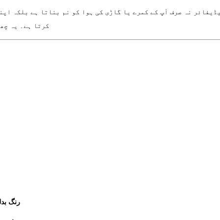
ڈیفائر نہ صرف آپ کے کمرے یا گاڑی کی ہوا کو نم بناتا ہے بلکہ اپن
کرتا ہے۔ یہ چھ
رنگ بد: