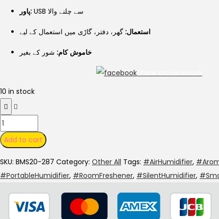
USB سے چلنے والا
پاور:
استعمال:
گھر، دفتر، گاڑی میں استعمال کے لیے
خاموش کام:
شور کے بغیر
Share on Facebook
10 in stock
Add to cart
SKU:
BMS20-287
Category:
Other All
Tags:
#AirHumidifier
,
#Arom
#PortableHumidifier
,
#RoomFreshener
,
#SilentHumidifier
,
#Smar