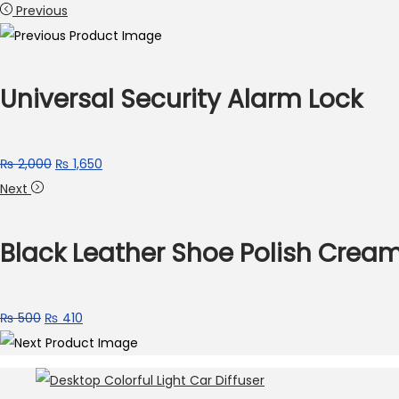
Previous
Universal Security Alarm Lock
₨
2,000
₨
1,650
Next
Black Leather Shoe Polish Crea
₨
500
₨
410