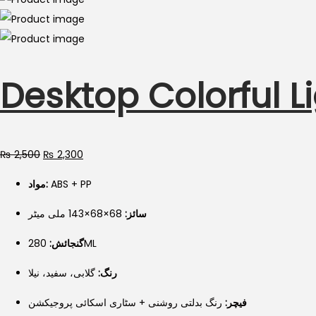
Desktop Colorful Li
₨
2,500
₨
2,300
مواد:
ABS + PP
سائز:
68×68×143 ملی میٹر
گنجائش:
280ML
رنگ:
گلابی، سفید، نیلا
فیچر:
رنگ بدلتی روشنی + سٹاری اسکائی پروجیکشن