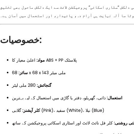
ی دلکش “سٹاری اسکائی” پروجیکشن لائٹ سے ایک دلکش ماحول بھی تخلیق
وٹا سا آلہ نہایت ہی آرام دہ، پائیدار، اور استعمال میں آسان ہے۔
خصوصیات:
اعلیٰ معیار کا ABS + PP پلاسٹک
مواد:
68 x 68 x 143 ملی میٹر
سائز:
گنجائش:
280 ملی لیٹر
استعمال:
ذاتی، گھریلو، دفتر یا گاڑی میں استعمال کے لیے بہترین
گلابی (Pink)، سفید (White)، نیلا (Blue)
کلر آپشنز:
لتی روشنی
کلر فل نائٹ لائٹ اور اسٹاری اسکائی پروجیکشن کے ساتھ