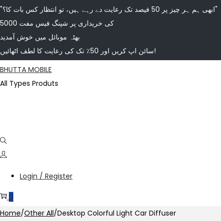
"ابھی ہم ہر چیز پر 50 فیصد تک رعایت دے رہے ہیں، تو انتظار کس بات کا؟"
5000 کی خریداری پر شپنگ فیس مفت
بھٹہ موبائل میں خوش آمدید
سائن اپ کریں اور 50٪ تک کی رعایت کا لطف اٹھائیں!
BHUTTA MOBILE
All Types Produts
Login / Register
0
Home
/
Other All
/
Desktop Colorful Light Car Diffuser