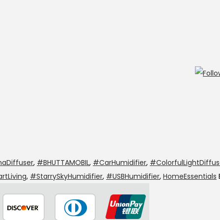
aDiffuser
,
#BHUTTAMOBIL
,
#CarHumidifier
,
#ColorfulLightDiffus
tLiving
,
#StarrySkyHumidifier
,
#USBHumidifier
,
HomeEssentials