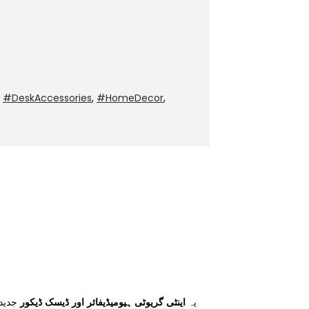
,
#DeskAccessories
,
#HomeDecor
,
یہ
اینٹی گریوٹی ہیومیڈیفائر اور ڈیسک ڈیکور
جدید 