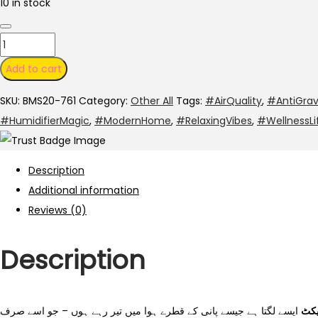
10 in stock
Add to cart
SKU:
BMS20-761
Category:
Other All
Tags:
#AirQuality
,
#AntiGrav
#HumidifierMagic
,
#ModernHome
,
#RelaxingVibes
,
#WellnessLi
Description
Additional information
Reviews (0)
Description
یکٹ
ایسے لگتا ہے جیسے پانی کے قطرے ہوا میں تیر رہے ہوں – جو اسے صرف