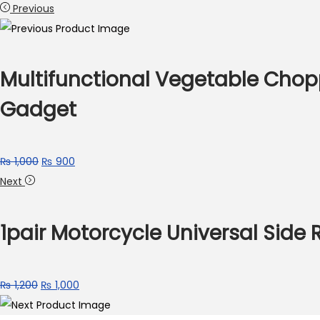
Previous
Multifunctional Vegetable Choppe
Gadget
₨
1,000
₨
900
Next
1pair Motorcycle Universal Side 
₨
1,200
₨
1,000