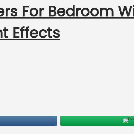
iers For Bedroom W
t Effects