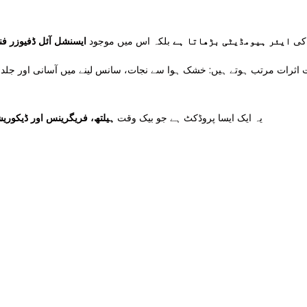
 کی
ایئر ہیومڈیٹی بڑھاتا ہے
بلکہ اس میں موجود
ایسنشل آئل ڈفیوزر ف
 اثرات مرتب ہوتے ہیں: خشک ہوا سے نجات، سانس لینے میں آسانی اور جلد 
یہ ایک ایسا پروڈکٹ ہے جو بیک وقت
ہیلتھ، فریگرینس اور ڈیکوری