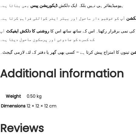
ہیومیڈیفائر ہی نہیں بلکہ ایک دلکش
ڈیکوریشن پیس
بھی بناتا ہے۔
نکشن
آپ کو خوشبو دار ماحول اور بہتر ایئر کوالٹی فراہم کرتا ہے۔
کی نمی برقرار رکھنا۔ اس کے ساتھ ساتھ اس کا
روشنی کا دلکش ایفیکٹ
آپ
کے کمرے کو جادوئی اور پرسکون ماحول دیتا ہے۔
شن
تینوں کا امتزاج پیش کرتا ہے – کسی بھی گھر یا دفتر کے لئے لازمی گیجٹ۔
Additional information
Weight
0.50 kg
Dimensions
12 × 12 × 12 cm
Reviews