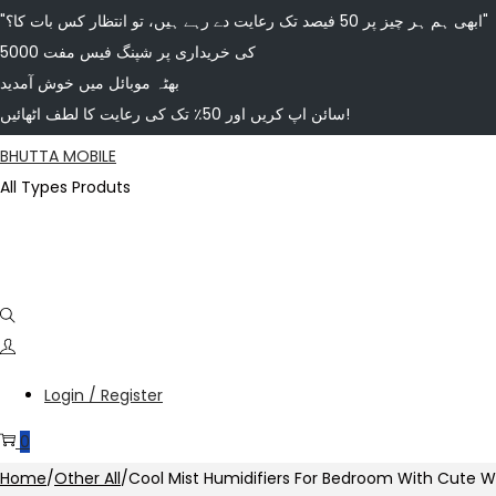
"ابھی ہم ہر چیز پر 50 فیصد تک رعایت دے رہے ہیں، تو انتظار کس بات کا؟"
5000 کی خریداری پر شپنگ فیس مفت
بھٹہ موبائل میں خوش آمدید
سائن اپ کریں اور 50٪ تک کی رعایت کا لطف اٹھائیں!
BHUTTA MOBILE
All Types Produts
Login / Register
0
Home
/
Other All
/
Cool Mist Humidifiers For Bedroom With Cute Wa