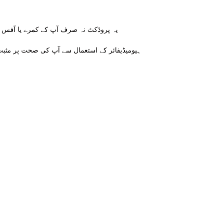
یہ پروڈکٹ نہ صرف آپ کے کمرے یا آفس
ہیومیڈیفائر کے استعمال سے آپ کی صحت پر مثبت