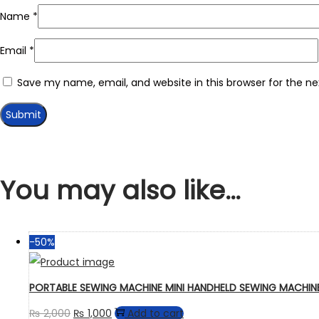
Name
*
Email
*
Save my name, email, and website in this browser for the n
You may also like…
-50%
PORTABLE SEWING MACHINE MINI HANDHELD SEWING MACHIN
₨
2,000
₨
1,000
Add to cart