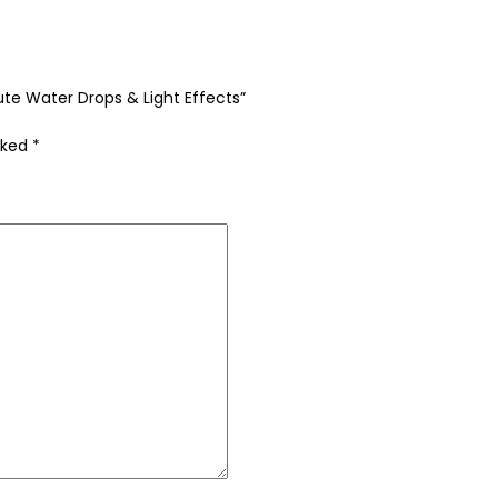
ute Water Drops & Light Effects”
rked
*