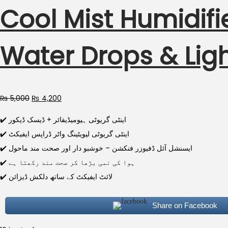
Cool Mist Humidif
Water Drops & Ligh
₨
5,000
₨
4,200
✔️ اینٹی گریوٹی ہیومیڈیفائر + ڈیسک ڈیکور
✔️ اینٹی گریوٹی لیویٹینگ واٹر ڈراپس ایفیکٹ
✔️ ایسنشل آئل ڈفیوزر فنکشن – خوشبو دار اور صحت مند ماحول
✔️ ہوا کی نمی بڑھا کر صحت مند رکھتا ہے
✔️ لائٹ ایفیکٹ کے ساتھ دلکش ڈیزائن
Share on Facebook