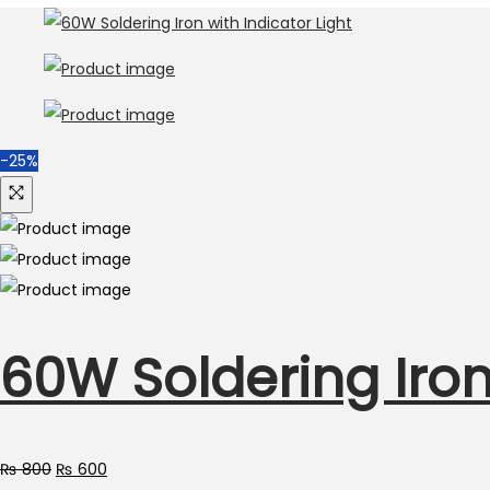
-25%
60W Soldering Iron
₨
800
₨
600