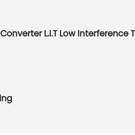
 Converter L.I.T Low Interferenc
king