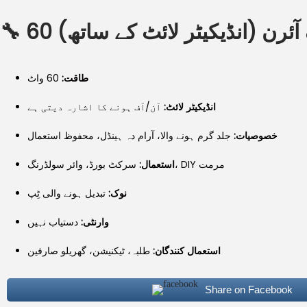
🔧
60 ئرن (انڈیکیٹر لائٹ کے ساتھ
طاقت:
60 واٹ
انڈیکیٹر لائٹ:
آن/آف ہونے کا اشارہ دیتی ہے
خصوصیات:
جلد گرم ہونے والا، آرام دہ ہینڈل، محفوظ استعمال
سرکٹ بورڈ، وائر سولڈرنگ، DIY مرمت
استعمال:
نوک:
تبدیل ہونے والی ٹِپ
وارنٹی:
دستیاب نہیں
استعمال کنندگان:
طلبہ، ٹیکنیشن، گھریلو صارفین
Share on Facebook