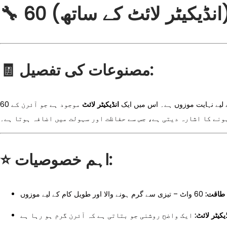
🔧
60 نڈیکیٹر لائٹ کے ساتھ
🧾
مصنوعات کی تفصیل:
60 لیے نہایت موزوں ہے۔ اس میں ایک
انڈیکیٹر لائٹ
موجود ہے جو آئرن کے
ہونے کا اشارہ دیتی ہے، جس سے حفاظت اور سہولت میں اضافہ ہوتا ہے۔
⭐
اہم خصوصیات:
طاقت:
60 واٹ – تیزی سے گرم ہونے والا اور طویل کام کے لیے موزوں
ڈیکیٹر لائٹ
ایک واضح روشنی جو بتاتی ہے کہ آئرن گرم ہو رہا ہے