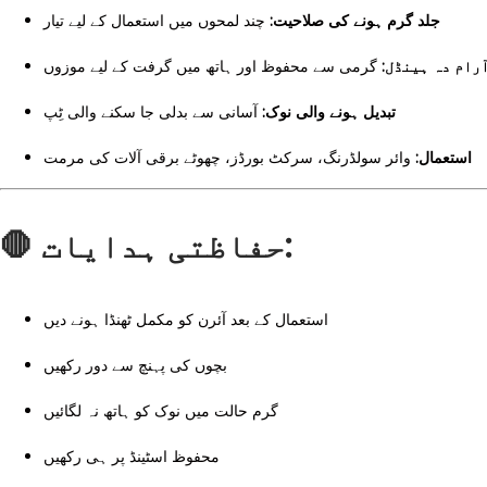
جلد گرم ہونے کی صلاحیت:
چند لمحوں میں استعمال کے لیے تیار
آرام دہ ہینڈل
گرمی سے محفوظ اور ہاتھ میں گرفت کے لیے موزوں
تبدیل ہونے والی نوک:
آسانی سے بدلی جا سکنے والی ٹِپ
استعمال:
وائر سولڈرنگ، سرکٹ بورڈز، چھوٹے برقی آلات کی مرمت
🛑
حفاظتی ہدایات:
استعمال کے بعد آئرن کو مکمل ٹھنڈا ہونے دیں
بچوں کی پہنچ سے دور رکھیں
گرم حالت میں نوک کو ہاتھ نہ لگائیں
محفوظ اسٹینڈ پر ہی رکھیں