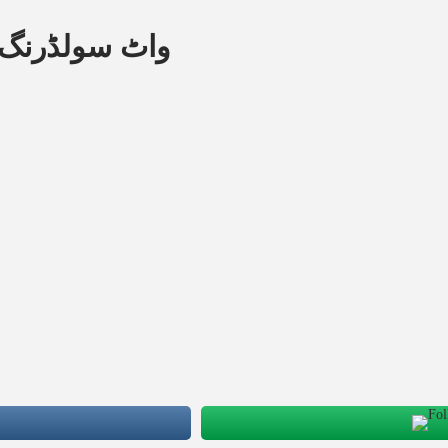
واٹ سولڈرنگ آ)