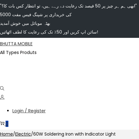
"ابھی ہم ہر چیز پر 50 فیصد تک رعایت دے رہے ہیں، تو انتظار کس بات کا؟"
5000 کی خریداری پر شپنگ فیس مفت
بھٹہ موبائل میں خوش آمدید
سائن اپ کریں اور 50٪ تک کی رعایت کا لطف اٹھائیں!
BHUTTA MOBILE
All Types Produts
Login / Register
0
Home
/
Electric
/
60W Soldering Iron with Indicator Light