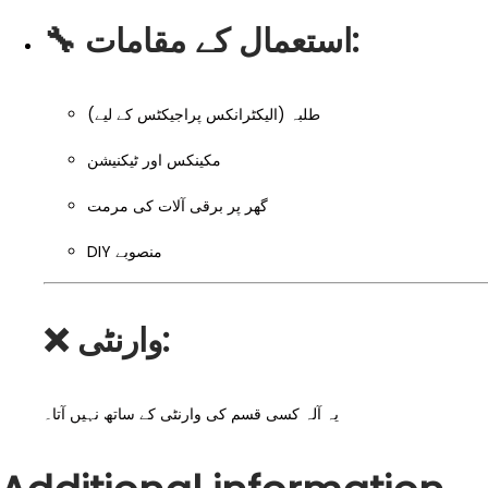
🔧
استعمال کے مقامات:
طلبہ (الیکٹرانکس پراجیکٹس کے لیے)
مکینکس اور ٹیکنیشن
گھر پر برقی آلات کی مرمت
DIY منصوبے
❌
وارنٹی:
یہ آلہ کسی قسم کی وارنٹی کے ساتھ نہیں آتا۔