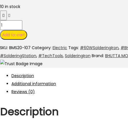
10 in stock
Add to cart
SKU:
BMS20-107
Category:
Electric
Tags:
#60WSolderingIron
,
#B
#SolderingStation
,
#TechTools
,
SolderingIron
Brand:
BHUTTA MO
Description
Additional information
Reviews (0)
Description