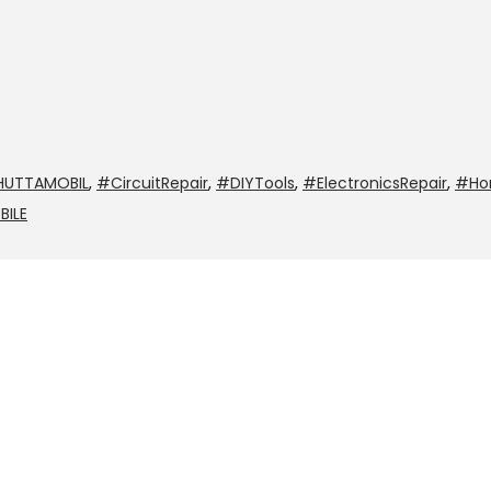
HUTTAMOBIL
,
#CircuitRepair
,
#DIYTools
,
#ElectronicsRepair
,
#Ho
BILE