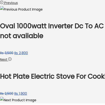
Previous
Oval 1000watt Inverter Dc To AC
not available
₨
3,500
₨
2,800
Next
Hot Plate Electric Stove For Coo
₨
2,500
₨
1,900