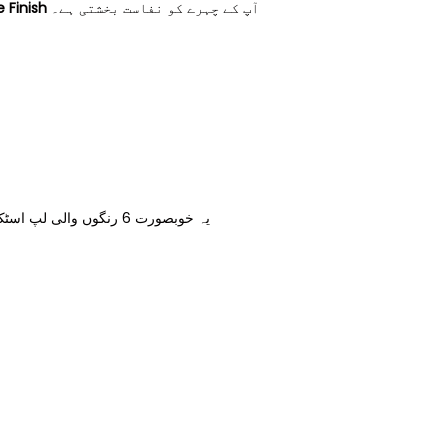
 Finish
آپ کے چہرے کو نفاست بخشتی ہے۔
یہ خوبصورت 6 رنگوں والی لپ اسٹک سیٹ خواتین کے لیے ایک