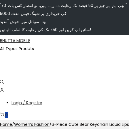
"ابھی ہم ہر چیز پر 50 فیصد تک رعایت دے رہے ہیں، تو انتظار کس بات کا؟"
5000 کی خریداری پر شپنگ فیس مفت
بھٹہ موبائل میں خوش آمدید
سائن اپ کریں اور 50٪ تک کی رعایت کا لطف اٹھائیں!
Skip
Skip
BHUTTA MOBILE
to
to
All Types Produts
navigation
content
Login / Register
0
Home
/
Women’s Fashion
/
6-Piece Cute Bear Keychain Liquid Lips