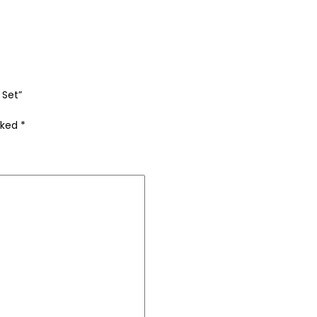
 Set”
rked
*