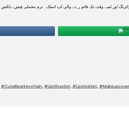
,
#CuteBearKeychain
,
#LipGlossSet
,
#LipstickSet
,
#MakeupLove