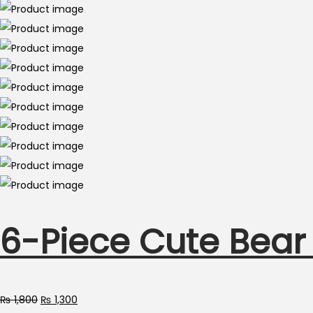
6-Piece Cute Bear 
Original
Current
₨
1,800
₨
1,300