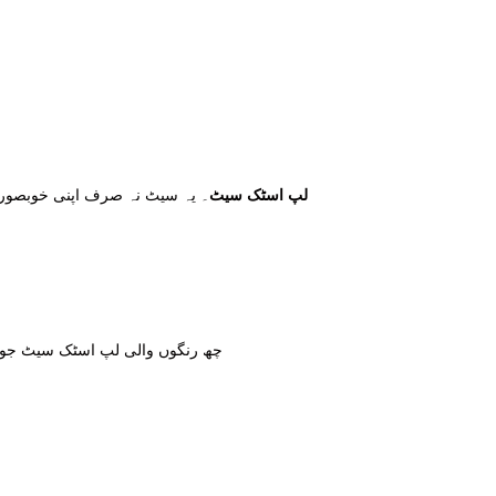
6 رنگوں پر مشتمل “Cute Bear Keychain” لپ اسٹک سیٹ
۔ یہ سیٹ نہ صرف اپنی خوبصو
چھ رنگوں والی لپ اسٹک سیٹ ج