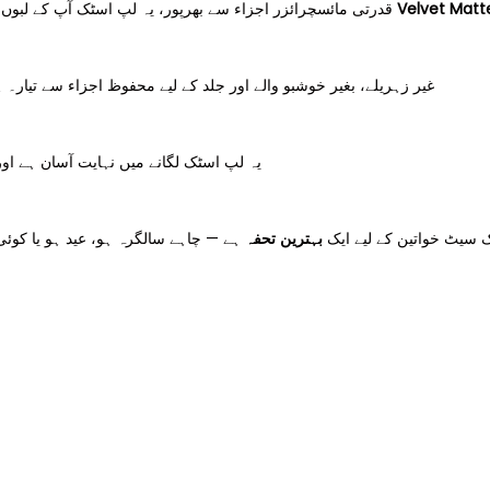
قدرتی مائسچرائزر اجزاء سے بھرپور، یہ لپ اسٹک آپ کے لبوں کو خشک ہونے سے بچاتی ہے اور انہیں نرم و نازک احساس دیتی ہے۔ اس کی
Velvet Matte
غیر زہریلے، بغیر خوشبو والے اور جلد کے لیے محفوظ اجزاء سے تیار۔
یہ لپ اسٹک لگانے میں نہایت آسان ہے او
بہترین تحفہ
ہے — چاہے سالگرہ ہو، عید ہو یا کوئ