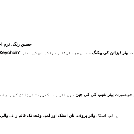
ick Set — حسین رنگ، نرم احساس، دیرپا چمک
رت
بیئر ڈیزائن کی پیکنگ
سے دل جیت لیتا ہے بلکہ اس کی اعلیٰ
و خوبصورت
بیئر شیپ کی کی چین
میں آتی ہے۔ کمپیکٹ ڈیزائن کی بدولت 
یہ لپ اسٹک
واٹر پروف، نان اسٹک اور لمبے وقت تک قائم رہنے والی