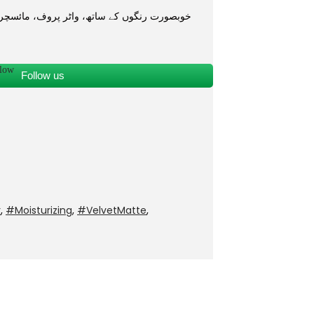
Follow us
r
,
#Moisturizing
,
#VelvetMatte
,