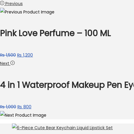
Previous
Pink Love Perfume – 100 ML
Original
Current
₨
1,500
₨
1,200
price
price
Next
was:
is:
₨ 1,500.
₨ 1,200.
4 in 1 Waterproof Makeup Pen Eye
Original
Current
₨
1,000
₨
800
price
price
was:
is:
₨ 1,000.
₨ 800.