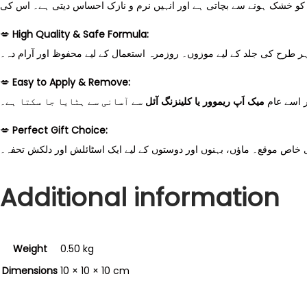
💋
High Quality & Safe Formula:
 ہر طرح کی جلد کے لیے موزوں۔ روزمرہ استعمال کے لیے محفوظ اور آرام دہ۔
💋
Easy to Apply & Remove:
ر اسے عام
میک اَپ ریموور یا کلینزنگ آئل
سے آسانی سے ہٹایا جا سکتا ہے۔
💋
Perfect Gift Choice:
ی خاص موقع۔ ماؤں، بہنوں اور دوستوں کے لیے ایک اسٹائلش اور دلکش تحفہ۔
Additional information
Weight
0.50 kg
Dimensions
10 × 10 × 10 cm