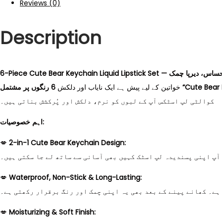
Reviews (0)
Description
6-Piece Cute Bear Keychain Liquid Lipst
خواتین کے لیے پیش ہے ایک نایاب اور دلکش
کوالٹی لپ اسٹکس آپ کے لبوں کو نرم، دلکش اور پُرکشش بناتی ہیں۔
اہم خصوصیات:
💋
2-in-1 Cute Bear Keychain Design:
آپ اپنی پسندیدہ لپ اسٹک کہیں بھی آسانی سے ساتھ لے جا سکتی ہیں۔
💋
Waterproof, Non-Stick & Long-Lasting:
ہے۔ کھانے پینے کے بعد بھی یہ اپنی چمک اور رنگ برقرار رکھتی ہے۔
💋
Moisturizing & Soft Finish: