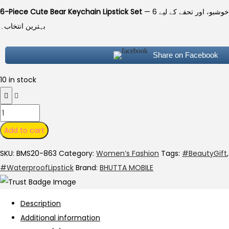
price
price
6-Piece Cute Bear Keychain Lipstick Set
— 6 خوبصورت رنگوں کے ساتھ، واٹر پروف، مائسچرائزنگ اور لمبے وقت تک قائم رہنے والی لپ اسٹک۔ نرم مخملی فِنش، دلکش خوشبو، اور تحفے کے لیے
was:
is:
بہترین انتخاب۔
₨ 1,800.
₨ 1,300.
Share on Facebook
10 in stock
6-
Piece
Add to cart
Cute
SKU:
BMS20-863
Category:
Women’s Fashion
Tags:
#BeautyGift
Bear
#WaterproofLipstick
Brand:
BHUTTA MOBILE
Keychain
Liquid
Lipstick
Description
Set
Additional information
quantity