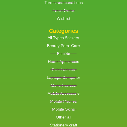
Terms and conditions
Track Order
Wishlist
Categories
All Types Stickers
Beauty Pers. Care
Electric
Home Appliances
Kids Fashion
Laptops Computer
Mens Fashion
Mobile Accessorie
Mobile Phones
Mobile Skins
Other all
Stationery craft