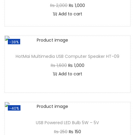
₨
2,000
₨
1,000
Add to cart
-38%
HotMai Multimedia USB Computer Speaker HT-09
₨
1,600
₨
1,000
Add to cart
-40%
USB Powered LED Bulb 5W – 5V
₨
250
₨
150