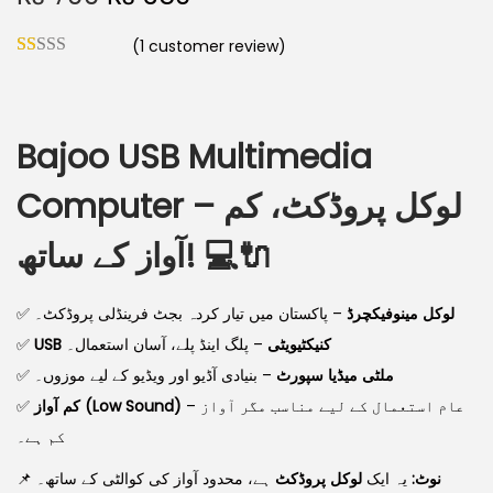
(
1
customer review)
Bajoo USB Multimedia
Computer – لوکل پروڈکٹ، کم
آواز کے ساتھ!
💻🔌
✅
– پاکستان میں تیار کردہ بجٹ فرینڈلی پروڈکٹ۔
لوکل مینوفیکچرڈ
✅
– پلگ اینڈ پلے، آسان استعمال۔
USB کنیکٹیویٹی
✅
– بنیادی آڈیو اور ویڈیو کے لیے موزوں۔
ملٹی میڈیا سپورٹ
✅
کم آواز (Low Sound)
– عام استعمال کے لیے مناسب مگر آواز
کم ہے۔
📌
ہے، محدود آواز کی کوالٹی کے ساتھ۔
لوکل پروڈکٹ
یہ ایک
نوٹ: