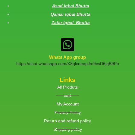
Asad Iqbal Bhutta
Qamar Iqbal Bhutta
Zafar Iqbal Bhutta
Whats App group
https://chat.whatsapp.com/K8qlceeopJm9csD6jqB9Po
Links
All Produts
cart
My Account
Privacy Policy
Return and refund policy
Shipping policy