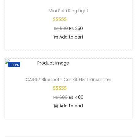
Mini Selfi Ring Light​
₨
500
₨
250
Add to cart
-33%
CARG7 Bluetooth Car Kit FM Transmitter
₨
600
₨
400
Add to cart