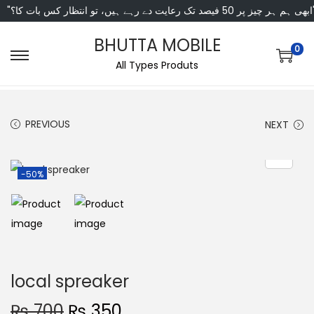
"ں، تو انتظار کس بات کا؟
BHUTTA MOBILE
0
All Types Produts
PREVIOUS
NEXT
-50%
local spreaker
₨
700
₨
350