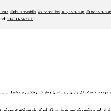
ucts
,
#BhuttaMobile
,
#Cosmetics
,
#EyeMakeup
,
#FaceMakeu
and:
BHUTTA MOBILE
ر موقع پر پرفیکٹ لک چاہتی ہیں۔ اعلیٰ معیار کے پروڈکٹس پر مشتمل یہ سی
ؤڈر اور لپ پروڈکٹس تک سب شامل ہے تاکہ آپ کو الگ سے کچھ خریدنے کی ضر