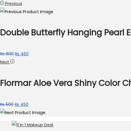
Previous
Double Butterfly Hanging Pearl 
Original
Current
₨
600
₨
450
price
price
Next
was:
is:
₨ 600.
₨ 450.
Flormar Aloe Vera Shiny Color C
Original
Current
₨
500
₨
450
price
price
was:
is:
₨ 500.
₨ 450.