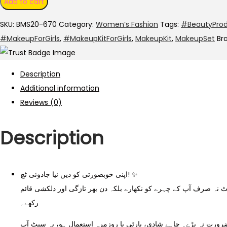
Add to cart
1
SKU:
BMS20-670
Category:
Women’s Fashion
Tags:
#BeautyProd
Makeup
#MakeupForGirls
,
#MakeupKitForGirls
,
MakeupKit
,
MakeupSet
Br
Deal
quantity
Description
Additional information
Reviews (0)
Description
اپنی خوبصورتی کو دیں نیا جادوئی ٹچ! ✨
ٹ نہ صرف آپ کے چہرے کو نکھارے بلکہ دن بھر تازگی اور دلکشی قائم
رکھے۔
ورت نہ پڑے۔ چاہے شادی، پارٹی یا روزمرہ استعمال ہو، یہ سیٹ آپ