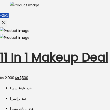
-25%
11 In 1 Makeup Deal
Original
Current
₨
2,000
₨
1,500
price
price
1 عدد فاؤنڈیشن
was:
is:
₨ 2,000.
₨ 1,500.
1 عدد پرائمر
1 عدد ہانڈی بیس