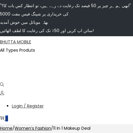
"ابھی ہم ہر چیز پر 50 فیصد تک رعایت دے رہے ہیں، تو انتظار کس بات کا؟"
5000 کی خریداری پر شپنگ فیس مفت
بھٹہ موبائل میں خوش آمدید
سائن اپ کریں اور 50٪ تک کی رعایت کا لطف اٹھائیں!
Skip
Skip
BHUTTA MOBILE
to
to
All Types Produts
navigation
content
Login / Register
0
Home
/
Women’s Fashion
/
11 In 1 Makeup Deal