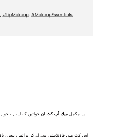
p
,
#LipMakeup
,
#MakeupEssentials
,
یہ مکمل
میك اَپ کٹ
ان خواتین کے لیے ہے جو ہ
اس کٹ میں فاؤنڈیشن سے لے کر پرائمر، بیس، پا